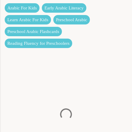
Arabic For Kids
Early Arabic Literacy
Learn Arabic For Kids
Preschool Arabic
Preschool Arabic Flashcards
Reading Fluency for Preschoolers
C
o
m
m
e
n
t
s