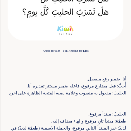
Arabic for kids - Fun Reading for Kids
أنا: ضمير رفع منفصل.
أُحِبُّ: فعل مضارع مرفوع، فاعله ضمير مستتر تقديره أنا.
الحليبَ: مفعول به منصوب وعلامة نصبه الفتحة الظاهرة على آخره
الحليبُ: مبتدأ مرفوع.
طَعمُهُ: مبتدأ ثانٍ مرفوع والهاء مضاف إليه.
لَذيذٌ: خبر المبتدأ الثاني مرفوع، والجملة الاسمية (طعمُهُ لذيذٌ) في