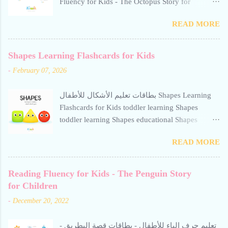
Fluency for Kids - The Octopus Story for
Children Reading Fluency for Kids - The Octopus
READ MORE
Story for Children Reading Fluency for Kids -
The Octopus Story for Children reading fluency
for kids تعليم حرف الألف للأطفال Teaching the
Shapes Learning Flashcards for Kids
letter Alif to children. Help your child build
-
February 07, 2026
reading confidence with The Octopus Story for
Children - a gentle, engaging Arabic story
بطاقات تعليم الأشكال للأطفال Shapes Learning
designed to improve fluency. This resource from
Flashcards for Kids toddler learning Shapes
Kiwii for Kids uses word repetition, short
toddler learning Shapes educational Shapes
sentences, and calm visuals to support early
flashcard for toddlers square toddler learning
literacy. Perfect for preschoolers and beginner
READ MORE
Shapes toddler learning Shapes
readers learning Arabic through storytelling. Short
stories help children read Arabic fluently and
Reading Fluency for Kids - The Penguin Story
quickly. Avoid repetitive, boring methods-use
for Children
interactive techniques supported by calm,
engaging visuals. Free for personal use only
-
December 20, 2022
الطلاقة في القراءة للأطفال - قصة الأخطبوط:
تعليم حرف الألف للأطفال. بطاقات تعليمية
تعليم حرف الباء للأطفال - بطاقات قصة البطريق -